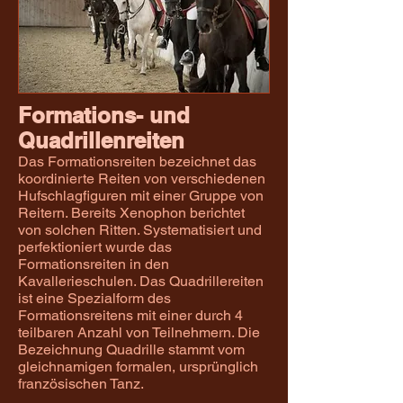
Formations- und
Quadrillenreiten
Das Formationsreiten bezeichnet das
koordinierte Reiten von verschiedenen
Hufschlagfiguren mit einer Gruppe von
Reitern. Bereits Xenophon berichtet
von solchen Ritten. Systematisiert und
perfektioniert wurde das
Formationsreiten in den
Kavallerieschulen. Das Quadrillereiten
ist eine Spezialform des
Formationsreitens mit einer durch 4
teilbaren Anzahl von Teilnehmern. Die
Bezeichnung Quadrille stammt vom
gleichnamigen formalen, ursprünglich
französischen Tanz.