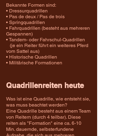
Bekannte Formen sind:
• Dressurquadrillen
• Pas de deux / Pas de trois
• Springquadrillen
• Fahrquadrillen (besteht aus mehreren
Gespannen)
• Tandem- oder Fahrschul-Quadrillen
(je ein Reiter führt ein weiteres Pferd
vom Sattel aus)
• Historische Quadrillen
• Militärische Formationen
Quadrillenreiten heute
Was ist eine Quadrille, wie entsteht sie,
was muss beachtet werden?
Eine Quadrille besteht aus einem Team
von Reitern (durch 4 teilbar). Diese
reiten als "Formation" eine ca. 6-10
Min. dauernde, selbsterfundene
Aufgabe, die sich aus mehreren