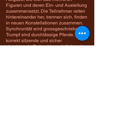
Figuren und deren Ein- und Ausleitung
zusammensetzt. Die Teilnehmer reiten
hintereinander her, trennen sich, finden
in neuen Konstellationen zusammen.
Synchronität wird grossgeschrieben!
Trumpf sind durchlässige Pferde,
korrekt sitzende und sicher
einwirkende Reiter, Ideenvielfalt und
Figurenvielfalt, gleichmässige
Ausnutzung des Vierecks und ein gut
gewählter Schwierigkeitsgrad.
Die Vorführung wird mit zu den
Gangarten der Pferde und zu den
Gangarten passender Musik untermalt,
die ebenfalls selbst ausgesucht und
zusammengeschnitten wird. Die
bekanntesten Quadrillen der heutigen
Zeit sind:
die Spanische Hofreitschule in Wien,
die königliche-andalusische Reitschule
in Jerez de la Frontera, die königliche
Hofreitschule von Portugal (in Quéluz)