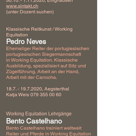
30.10. - 1.11.2020
, Ellighausen
www.sintakt.ch
(unter Dozent suchen)
Klassische Reitkunst / Working
Equitation
Pedro Neves
Ehemaliger Reiter der portugiesischen
portugiesischen Siegermannschaft
in Working Equitation. Klassische
Ausbildung, spezialisiert auf Sitz und
Zügelführung, Arbeit an der Hand,
Arbeit mit der Carrocha.
18.7. - 19.7.2020
, Aegsterthal
Katja Weis
079 355 00 60
Working Equitation Lehrgänge
Bento Castelhano
Bento Castelhano trainiert weltweit
Reiter und Pferde in Working Equitation