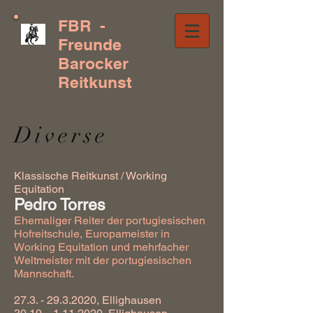
FBR -
Freunde
Barocker
Reitkunst
Diverse
Klassische Reitkunst / Working
Equitation
Pedro Torres
Ehemaliger Reiter der portugiesischen
Hofreitschule, Europameister in
Working Equitation und mehrfacher
Weltmeister mit der portugiesischen
Mannschaft.
27.3. - 29.3.2020
, Ellighausen