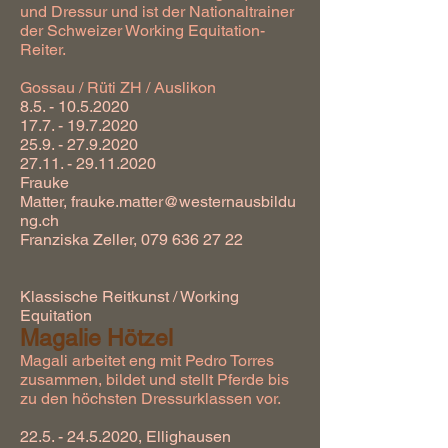
und Dressur und ist der Nationaltrainer
der Schweizer Working Equitation-
Reiter.
Gossau / Rüti ZH / Auslikon
8.5. - 10.5.2020
17.7. - 19.7.2020
25.9. - 27.9.2020
27.11. - 29.11.2020
Frauke
Matter,
frauke.matter@westernausbildu
ng.ch
Franziska Zeller,
079 636 27 22
Klassische Reitkunst / Working
Equitation
Magalie Hötzel
Magali arbeitet eng mit Pedro Torres
zusammen, bildet und stellt Pferde bis
zu den höchsten Dressurklassen vor.
22.5. - 24.5.2020
, Ellighausen